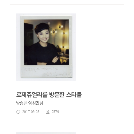
로제쥬얼리를 방문한 스타들
방송인 임성민님
2017-09-05
2579