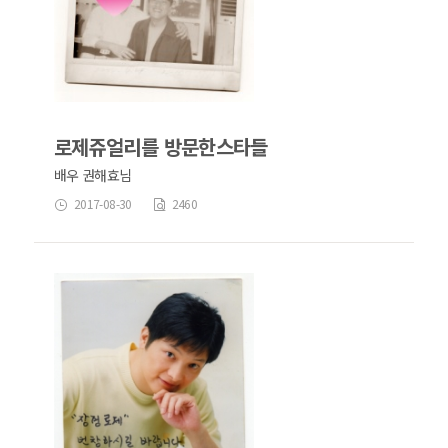
로제쥬얼리를 방문한스타들
배우 권해효님
2017-08-30
2460