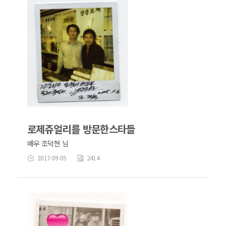
로제쥬얼리를 방문한스타들
배우 조덕현 님
2017-09-05
2414