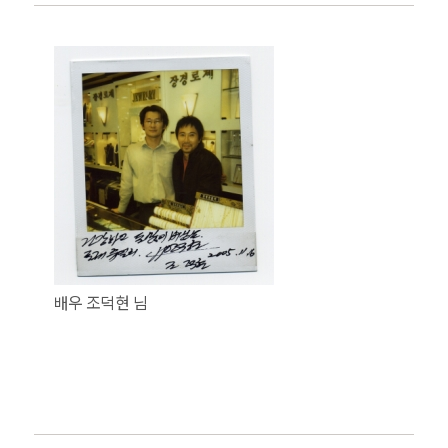
배우 조덕현 님