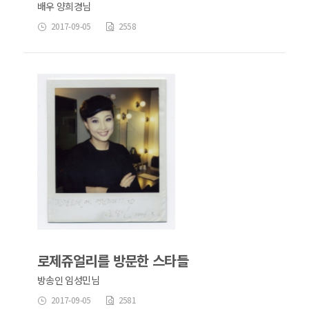
배우 양희경님
2017-09-05
2558
로제쥬얼리를 방문한 스타들
방송인 임성민님
2017-09-05
2581