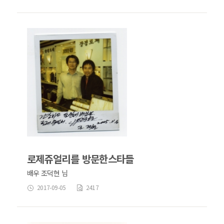
로제쥬얼리를 방문한스타들
배우 조덕현 님
2017-09-05
2417