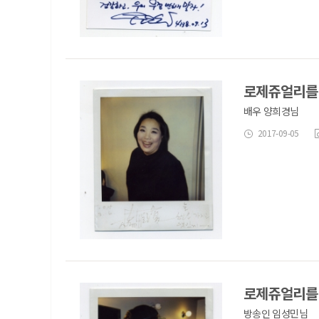
로제쥬얼리를
배우 양희경님
2017-09-05
로제쥬얼리를
방송인 임성민님