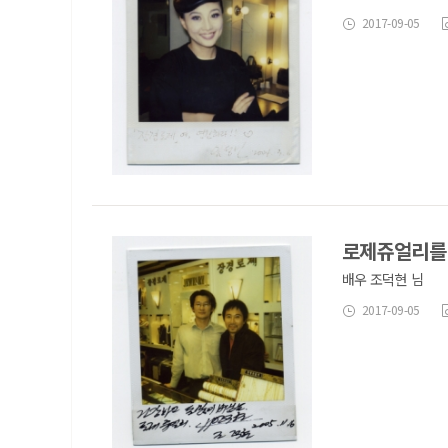
2017-09-05
로제쥬얼리를
배우 조덕현 님
2017-09-05