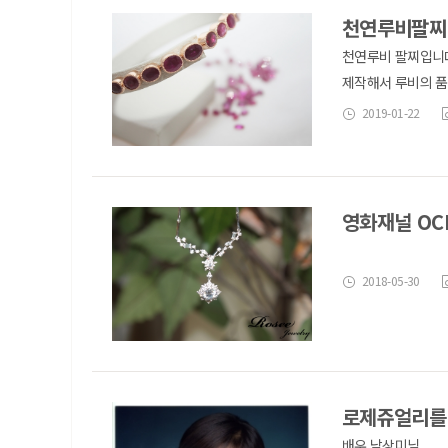
천연루비팔찌
천연루비 팔찌입니다
제작해서 루비의 품
2019-01-22
영화재널 OC
&nb
2018-05-30
로제쥬얼리를
배우 남상미님