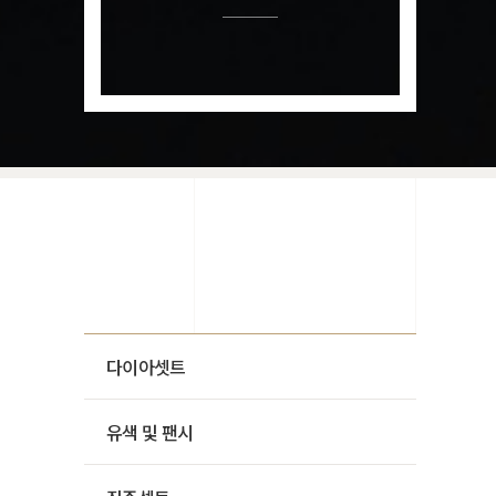
다이아셋트
유색 및 팬시