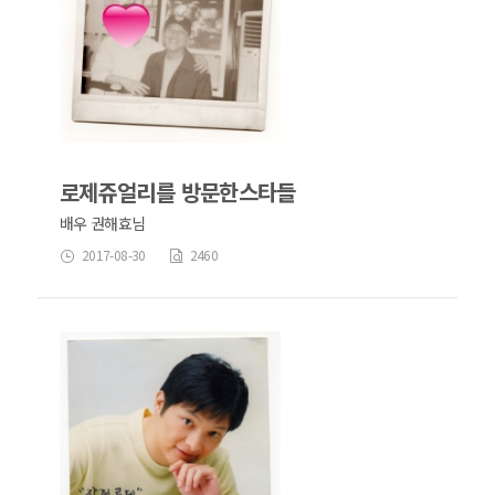
로제쥬얼리를 방문한스타들
배우 권해효님
2017-08-30
2460