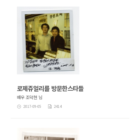
로제쥬얼리를 방문한스타들
배우 조덕현 님
2017-09-05
2414