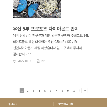
우신 5부 프로포즈 다이아몬드 반지
예비 신랑님이 친구분과 매장 방문후 구매해 주셨고요 14k
화이트골드 메인 다이아는 우신 0.5ct F / Si2 / Ex
천연다이아몬드 세팅 하셨습니다. ​ 믿고 구매해 주셔서
감사합니다^^
2025-10-16
289
1
2
3
4
5
6
7
8
9
10
문의하기
방문예약신청