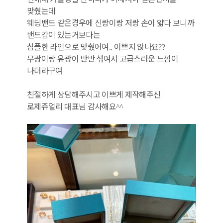
맞췄는데
웨딩밴드 같은경우에 신랑이랑 저랑 손이 얇다 보니까
밴드감이 있는거보다는
심플한 라인으로 맞췄어여
이쁘지 않나요
..
??
무광이랑 유광이 반반 섞여서 고급스러운 느낌이
나더라구여
친절하게 상담해주시고 이쁘게 제작해주신
로제쥬얼리 대표님 감사해요
^^