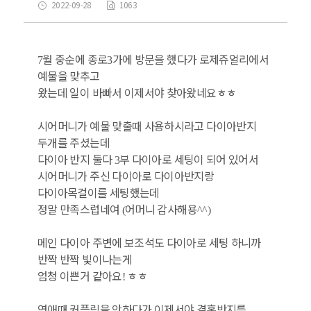
2022-09-28
1063
월 중순에 종로
가에 방문을 했다가 로제쥬얼리에서
7
3
예물을 맞추고
왔는데 일이 바빠서 이제서야 찾아왔네요ㅎㅎ
시어머니가 예물 맞출때 사용하시라고 다이아반지
두개를 주셨는데
다이아 반지 둘다
부 다이아로 세팅이 되어 있어서
3
시어머니가 주신 다이아로 다이아반지랑
다이아목걸이를 세팅했는데
정말 만족스럽네여
어머니 감사해용
(
^^)
메인 다이아 주변에 보조석도 다이아로 세팅 하니까
반짝 반짝 빛이나는게
엄청 이쁜거 같아요
ㅎㅎ
!
연애때 커플링을 안하다가 이제서야 결혼반지를