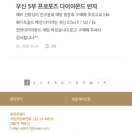
우신 5부 프로포즈 다이아몬드 반지
예비 신랑님이 친구분과 매장 방문후 구매해 주셨고요 14k
화이트골드 메인 다이아는 우신 0.5ct F / Si2 / Ex
천연다이아몬드 세팅 하셨습니다. ​ 믿고 구매해 주셔서
감사합니다^^
2025-10-16
288
1
2
3
4
5
6
7
8
9
10
문의하기
방문예약신청
로제쥬얼리
사업자등록번호. 101-10-43655
대표자. 백용선
E-Mail.
ys8657@naver.com