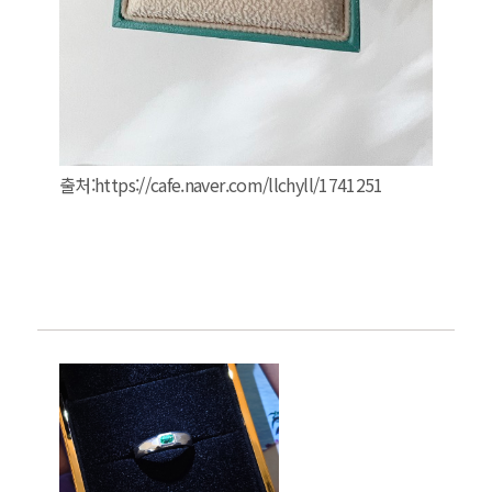
출처:https://cafe.naver.com/llchyll/1741251